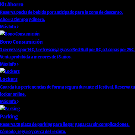
Kit Ahorro
Reserva packs de bebida por anticipado para la zona de descanso.
Ahorra tiempo y dinero.
Más Info
Bono Consumición
3 cervezas por 14€, 3 refrescos/aguas o Red Bull por 8€, o 3 copas por 25€.
Venta prohibida a menores de 18 años.
Más Info
Lockers
Guarda tus pertenencias de forma segura durante el festival. Reserva tu
locker online.
Más Info
Parking
Reserva tu plaza de parking para llegar y aparcar sin complicaciones.
Cómodo, seguro y cerca del recinto.