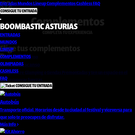
Entradas
Mundos
Lineup
Complementos
Cashless
FAQ
CONSIGUE TU ENTRADA
Complementos
BOOMBASTIC ASTURIAS
COMPLETA TU EXPERIENCIA
ENTRADAS
MUNDOS
Elige tus complementos
LINEUP
COMPLEMENTOS
OLIMPIADAS
Zona de descanso
CASHLESS
Escoge entre Glamping o tiendas Premontadas y ten un espacio en el
FAQ
que recuperar fuerzas.
CONSIGUE TU ENTRADA
Más Info
Autobús
Transporte oficial. Horarios desde tu ciudad al festival y viceversa para
que solo te preocupes de disfrutar.
Más Info